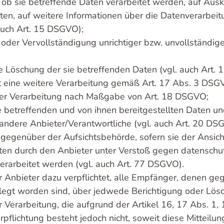
 ob sie betreffende Daten verarbeitet werden, auf Ausk
ten, auf weitere Informationen über die Datenverarbei
auch Art. 15 DSGVO);
 oder Vervollständigung unrichtiger bzw. unvollständige
e Löschung der sie betreffenden Daten (vgl. auch Art.
it eine weitere Verarbeitung gemäß Art. 17 Abs. 3 DSGVO
er Verarbeitung nach Maßgabe von Art. 18 DSGVO;
ie betreffenden und von ihnen bereitgestellten Daten u
andere Anbieter/Verantwortliche (vgl. auch Art. 20 DS
egenüber der Aufsichtsbehörde, sofern sie der Ansicht
ten durch den Anbieter unter Verstoß gegen datenschut
rarbeitet werden (vgl. auch Art. 77 DSGVO).
r Anbieter dazu verpflichtet, alle Empfänger, denen g
legt worden sind, über jedwede Berichtigung oder Lös
 Verarbeitung, die aufgrund der Artikel 16, 17 Abs. 1,
erpflichtung besteht jedoch nicht, soweit diese Mitteilu