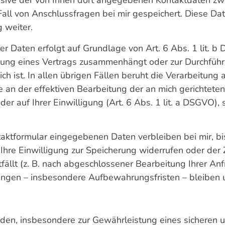
usive der von Ihnen dort angegebenen Kontaktdaten zw
all von Anschlussfragen bei mir gespeichert. Diese Dat
g weiter.
er Daten erfolgt auf Grundlage von Art. 6 Abs. 1 lit. b
lung eines Vert
rags zusammenhängt oder zur Durchführu
h ist. In allen übrigen Fällen beruht die Verarbeitung
e an der effektiven Bearbeitung der an mich gerichteten
oder auf Ihrer Einwilligung (Art. 6 Abs
. 1 lit. a DSGVO),
aktformular eingegebenen Daten verbleiben bei mir, bis
Ihre Ein
willigung zur Speicherung widerrufen oder der 
fällt (z. B. nach abgeschl
osse
ner Bearbeitung Ihrer An
ungen – insbesondere Aufbewahru
ngsfristen – bleiben 
den, insbesondere zur Gewährleistung eines sicheren u